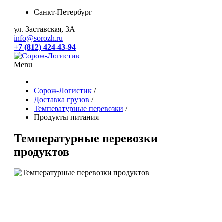
Санкт-Петербург
ул. Заставская, 3А
info@sorozh.ru
+7 (812) 424-43-94
Menu
Главная
О компании
Сорож-Логистик
/
Доставка грузов
Собственники транспорта
/
Температурные перевозки
Охрана труда
/
Доставка грузов
Продукты питания
sampel subtitle
Хлебобулочные изделия
Температурные перевозки
Температурные перевозки
Продукты питания
продуктов
Медикаменты
Перевозки грузов в Петрозаводск
Перевозки в Мурманск
Доставка грузов в Санкт-
Петербурге
Грузоперевозки в Москву
Хранение
Кросс-докинг