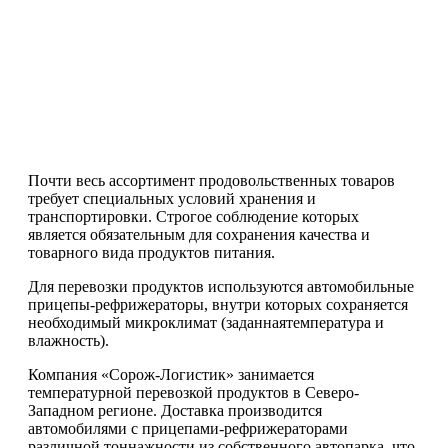
Складские услуги
Склад в Москве
Интернет-магазинам
Хранение кормов
Складской аутсорсинг
Консолидация грузов
Склад временного хранения
Аренда склада для хранения
Нефтепродукты
Статьи
Почти весь ассортимент продовольственных товаров
Контакты
требует специальных условий хранения и
транспортировки. Строгое соблюдение которых
является обязательным для сохранения качества и
товарного вида продуктов питания.
Для перевозки продуктов используются автомобильные
прицепы-рефрижераторы, внутри которых сохраняется
необходимый микроклимат (заданнаятемпература и
влажность).
Компания «Сорож-Логистик» занимается
температурной перевозкой продуктов в Северо-
Западном регионе. Доставка производится
автомобилями с прицепами-рефрижераторами
различной тоннажности из собственного автопарка, что