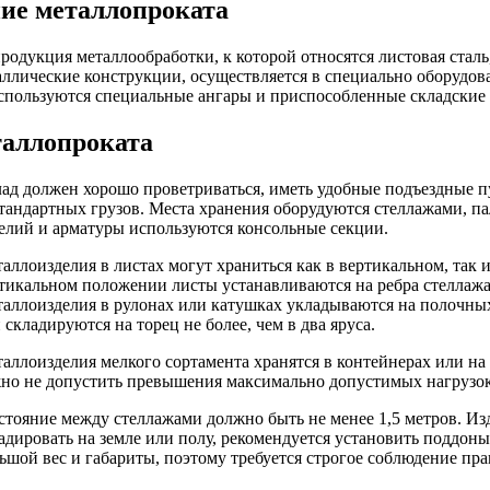
ие металлопроката
родукция металлообработки, к которой относятся листовая сталь
аллические конструкции, осуществляется в специально оборудо
спользуются специальные ангары и приспособленные складские
таллопроката
ад должен хорошо проветриваться, иметь удобные подъездные п
тандартных грузов. Места хранения оборудуются стеллажами, п
елий и арматуры используются консольные секции.
аллоизделия в листах могут храниться как в вертикальном, так
тикальном положении листы устанавливаются на ребра стеллажа
аллоизделия в рулонах или катушках укладываются на полочны
 складируются на торец не более, чем в два яруса.
аллоизделия мелкого сортамента хранятся в контейнерах или на
но не допустить превышения максимально допустимых нагрузок
стояние между стеллажами должно быть не менее 1,5 метров. Из
адировать на земле или полу, рекомендуется установить поддон
ьшой вес и габариты, поэтому требуется строгое соблюдение пра