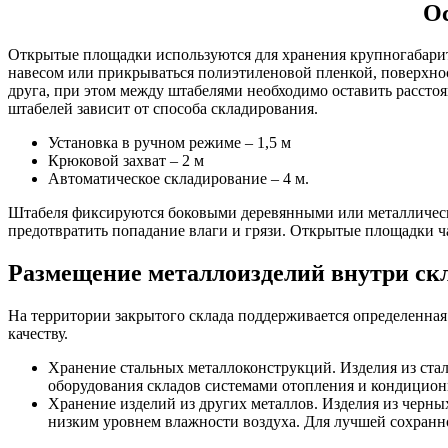
Ос
Открытые площадки используются для хранения крупногабарит
навесом или прикрываться полиэтиленовой пленкой, поверхнос
друга, при этом между штабелями необходимо оставить расстоян
штабелей зависит от способа складирования.
Установка в ручном режиме – 1,5 м
Крюковой захват – 2 м
Автоматическое складирование – 4 м.
Штабеля фиксируются боковыми деревянными или металлически
предотвратить попадание влаги и грязи. Открытые площадки ч
Размещение металлоизделий внутри ск
На территории закрытого склада поддерживается определенная 
качеству.
Хранение стальных металлоконструкций. Изделия из ста
оборудования складов системами отопления и кондицион
Хранение изделий из других металлов. Изделия из черн
низким уровнем влажности воздуха. Для лучшей сохранн