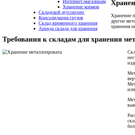
Хранен
Интернет-магазинам
Хранение кормов
Складской аутсорсинг
Хранение п
Консолидация грузов
другие мет
Склад временного хранения
хранения и
Аренда склада для хранения
Требования к складам для хранения ме
Скл
нес
изд
Мет
вер
Мет
или
Мет
важ
Рас
скл
бол