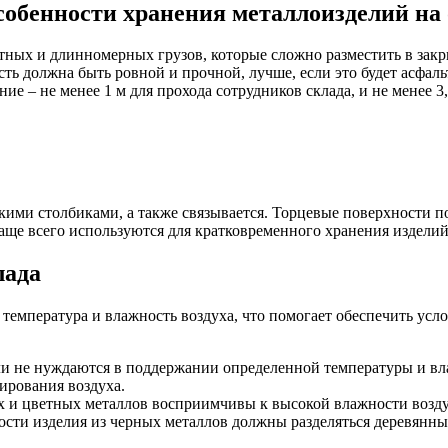
обенности хранения металлоизделий н
ных и длинномерных грузов, которые сложно разместить в зак
ть должна быть ровной и прочной, лучше, если это будет асфал
ие – не менее 1 м для прохода сотрудников склада, и не менее 3
ми столбиками, а также связывается. Торцевые поверхности п
аще всего используются для кратковременного хранения изделий 
лада
температура и влажность воздуха, что помогает обеспечить усл
ли не нуждаются в поддержании определенной температуры и вл
ирования воздуха.
ых и цветных металлов восприимчивы к высокой влажности возд
ости изделия из черных металлов должны разделяться деревянн