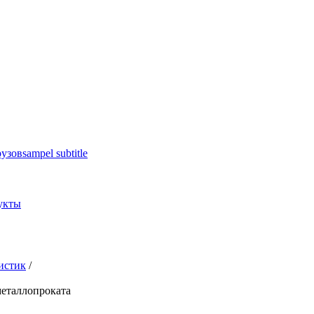
рузов
sampel subtitle
укты
истик
/
еталлопроката