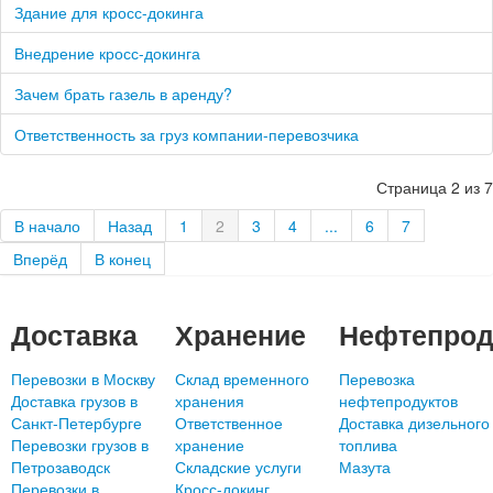
Здание для кросс-докинга
Внедрение кросс-докинга
Зачем брать газель в аренду?
Ответственность за груз компании-перевозчика
Страница 2 из 7
В начало
Назад
1
2
3
4
...
6
7
Вперёд
В конец
Доставка
Хранение
Нефтепрод
Перевозки в Москву
Склад временного
Перевозка
Доставка грузов в
хранения
нефтепродуктов
Санкт-Петербурге
Ответственное
Доставка дизельного
Перевозки грузов в
хранение
топлива
Петрозаводск
Складские услуги
Мазута
Перевозки в
Кросс-докинг