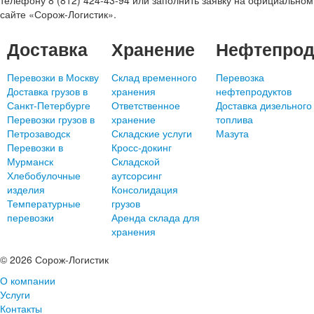
телефону 8 (812) 424-43-94 или заполнить заявку на официальном
сайте «Сорож-Логистик».
Доставка
Хранение
Нефтепрод
Перевозки в Москву
Склад временного
Перевозка
Доставка грузов в
хранения
нефтепродуктов
Санкт-Петербурге
Ответственное
Доставка дизельного
Перевозки грузов в
хранение
топлива
Петрозаводск
Складские услуги
Мазута
Перевозки в
Кросс-докинг
Мурманск
Складской
Хлебобулочные
аутсорсинг
изделия
Консолидация
Температурные
грузов
перевозки
Аренда склада для
хранения
© 2026 Сорож-Логистик
О компании
Услуги
Контакты