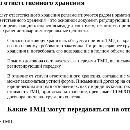
р ответственного хранения
слуг ответственного хранения регламентируются рядом норматив
ветственного хранения – это основной документ, регулирующий
и определяющий отношения между хранителем, т.е. лицом, приня
 хранение товарно-материальные ценности.
Согласно договору хранитель обязуется принять ТМЦ на хра
его по первому требованию заказчика. Лицо, передавшее гру
хранения и потребовать его возвращение в полном объеме по
Помимо договора составляется акт передачи ТМЦ, выписывае
регистрирующий передачу.
В отличие от услуги ответственного хранения, соглашение 
может заключаться устной форме. Письменный договор на
о
юридическим лицом в отношениях, как с юридическими, так 
стоимость ТМЦ, принятых на хранение, превышает 10 МРОТ. 
договора поставки груза покупателю.
Какие ТМЦ могут передаваться на от
ие ТМЦ: