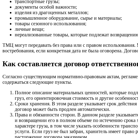
транспортные грузы;
документы особой важности;
изделия из драгоценных металлов;
промышленное оборудование, сырье и материалы;
товары сезонного использования;
личные вещи;
нереализованные товары, которые подлежат возвращению 
ТМЦ могут передавать без права или с правом использования.
востребования, если конкретная дата не была оговорена. Дого
Как составляется договор ответственно
Согласно существующим нормативно-правовым актам, регламен
содержаться следующие пункты.
Полное описание материальных ценностей, которые подле
груз, его ориентировочная стоимость и другие особеннос
Сроки хранения. В этом разделе указывает срок действия
договор может быть продлен автоматически.
Права и обязанности сторон. В данном разделе указывает
и возвращении его в полном объеме по истечению срока х
характере груза, в том числе указать особенности транс
услуги. Если груз не был забран, хранитель имеет право
расторжение договора заказчиком.