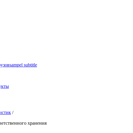
рузов
sampel subtitle
укты
истик
/
ветственного хранения