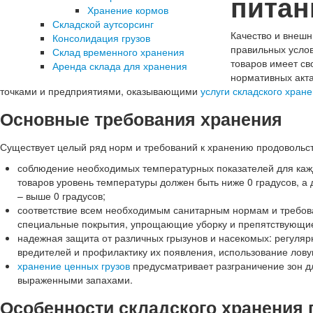
питан
Хранение кормов
Складской аутсорсинг
Качество и внешн
Консолидация грузов
правильных услов
Склад временного хранения
товаров имеет с
Аренда склада для хранения
нормативных акт
точками и предприятиями, оказывающими
услуги складского хран
Основные требования хранения
Существует целый ряд норм и требований к хранению продовольст
соблюдение необходимых температурных показателей для кажд
товаров уровень температуры должен быть ниже 0 градусов, а 
– выше 0 градусов;
соответствие всем необходимым санитарным нормам и требов
специальные покрытия, упрощающие уборку и препятствующи
надежная защита от различных грызунов и насекомых: регуля
вредителей и профилактику их появления, использование лову
хранение ценных грузов
предусматривает разграничение зон дл
выраженными запахами.
Особенности складского хранения 