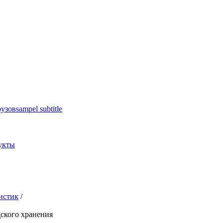
рузов
sampel subtitle
укты
истик
/
ского хранения