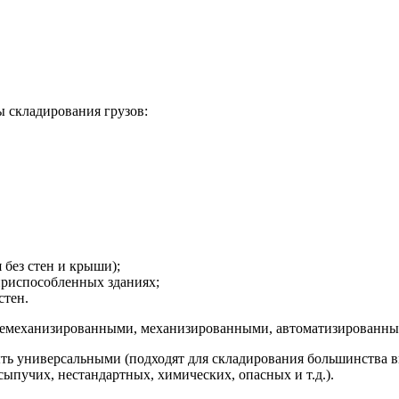
 складирования грузов:
без стен и крыши);
приспособленных зданиях;
стен.
 немеханизированными, механизированными, автоматизированны
ыть универсальными (подходят для складирования большинства в
ыпучих, нестандартных, химических, опасных и т.д.).