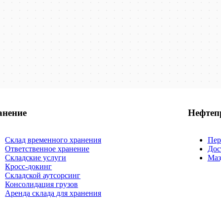
анение
Нефтеп
Склад временного хранения
Пер
Ответственное хранение
Дос
Складские услуги
Маз
Кросс-докинг
Складской аутсорсинг
Консолидация грузов
Аренда склада для хранения