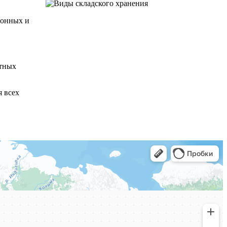
зонных и
атных
 всех