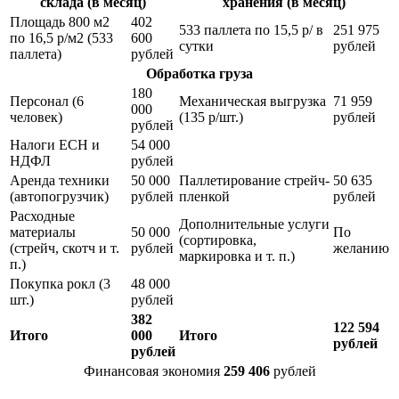
склада (в месяц)
хранения (в месяц)
Площадь 800 м2
402
533 паллета по 15,5 р/ в
251 975
по 16,5 р/м2 (533
600
сутки
рублей
паллета)
рублей
Обработка груза
180
Персонал (6
Механическая выгрузка
71 959
000
человек)
(135 р/шт.)
рублей
рублей
Налоги ЕСН и
54 000
НДФЛ
рублей
Аренда техники
50 000
Паллетирование стрейч-
50 635
(автопогрузчик)
рублей
пленкой
рублей
Расходные
Дополнительные услуги
материалы
50 000
По
(сортировка,
(стрейч, скотч и т.
рублей
желанию
маркировка и т. п.)
п.)
Покупка рокл (3
48 000
шт.)
рублей
382
122 594
Итого
000
Итого
рублей
рублей
Финансовая экономия
259 406
рублей